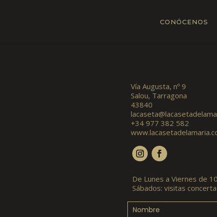
CONÓCENOS
Vía Augusta, nº 9
Salou, Tarragona
43840
lacaseta@lacasetadelama
+34 977 382 582
www.lacasetadelamaria.
De Lunes a Viernes de 10
Sábados: visitas concert