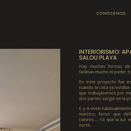
CONÓCENOS
INTERIORISMO: A
SALOU PLAYA
Hay muchas formas de t
facilitan mucho el poder tr
En este proyecto fue est
cuando la casa ya estaba 
que trabajásemos por med
dos partes surgió en la p
E y A viven habitualmente
nuestro, factor que defi
colores…. Ya que la luz 
norte.